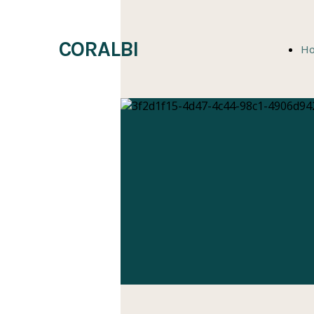
CORALBI
H
P