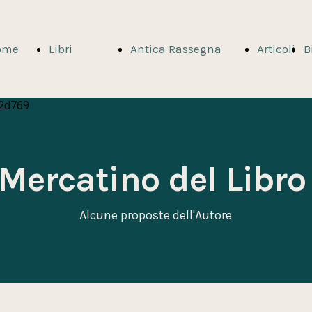
ome
Libri
Antica Rassegna
Articoli
B
age
dell'Autore
Stampa
Mercatino del Libr
Alcune proposte dell'Autore